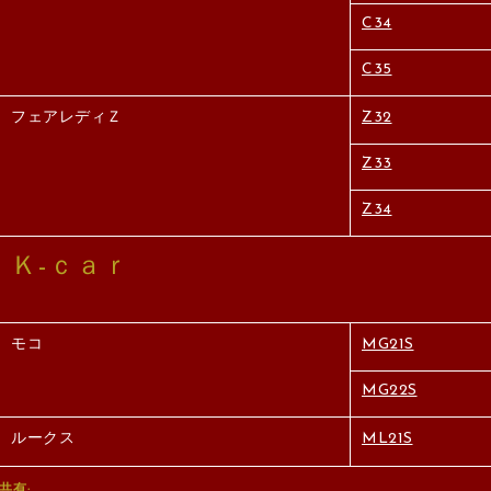
C34
C35
フェアレディＺ
Z32
Z33
Z34
Ｋ-ｃａｒ
モコ
MG21S
MG22S
ルークス
ML21S
共有: