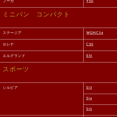
フーガ
Y50
ミニバン コンパクト
ステージア
WGNC34
セレナ
C25
エルグランド
E51
スポーツ
シルビア
S13
S14
S15