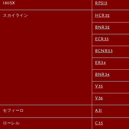
180SX
RPS13
スカイライン
HCR32
BNR32
ECR33
BCNR33
ER34
BNR34
V35
V36
セフィーロ
A31
ローレル
C33