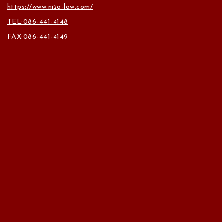
https://www.nizo-low.com/
TEL:086-441-4148
FAX:086-441-4149