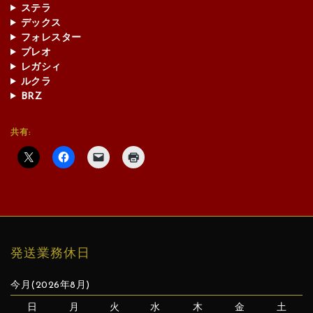
ステラ
デックス
フォレスター
プレオ
レガシィ
ルクラ
BRZ
共有:
発送業務休日
今月(2026年8月)
日
月
火
水
木
金
土