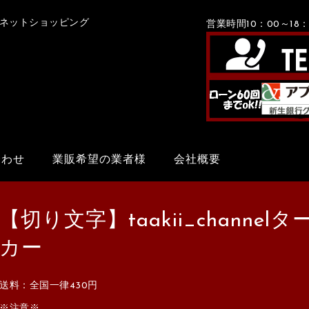
Xネットショッピング
営業時間10：00～1
合わせ
業販希望の業者様
会社概要
【切り文字】taakii_chann
カー
送料：全国一律430円
※注意※