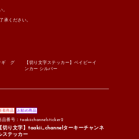
い。
ご了承ください。
サギ グ
【切り文字ステッカー】ベイビーイ
ンカー シルバー
新着商品
お勧め商品
品番号：taakiichannelsticker2
【切り文字】taakii_channelターキーチャンネ
ルステッカー