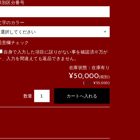
類別区分番号
文字のカラー
同意欄チェック
自身で入力した項目に誤りがない事を確認済※万が
一、入力を間違えても返品できません。
在庫状態：
在庫有り
¥50,000
(税別)
(
税込
¥55,000
)
数量