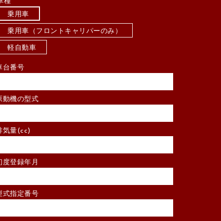
車種
乗用車
乗用車（フロントキャリパーのみ）
軽自動車
車台番号
原動機の型式
排気量(cc)
初度登録年月
型式指定番号