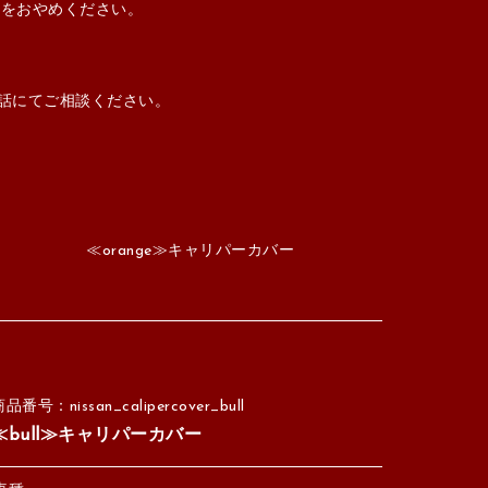
択をおやめください。
電話にてご相談ください。
≪orange≫キャリパーカバー
品番号：nissan_calipercover_bull
≪bull≫キャリパーカバー