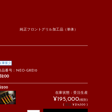
純正フロントグリル加工品（単体）
在庫僅少
商品番号：NEO-GXE10
IS200
S200
在庫状態：受注生産
¥195,000
(税別)
(
税込
¥214,500 )