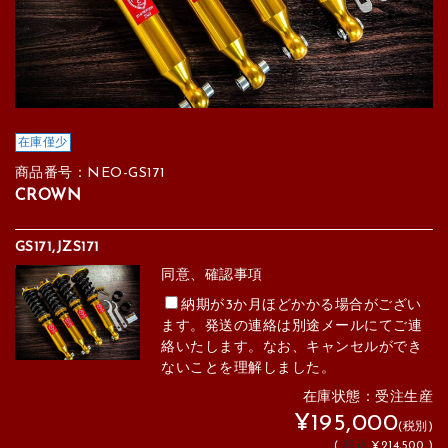
在庫僅少
商品番号：NEO-GS171
CROWN
GS171,JZS171
同意、確認事項
納期が3か月ほどかかる場合がござい
ます。発送の連絡は別途メールにてご連
絡いたします。なお、キャンセルができ
ないことを理解しました。
在庫状態：受注生産
¥195,000
(税別)
(
税込
¥214,500 )