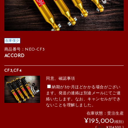
在庫僅少
商品番号：NEO-CF3
ACCORD
CF3,CF4
同意、確認事項
納期が3か月ほどかかる場合がござい
ます。発送の連絡は別途メールにてご連
絡いたします。なお、キャンセルができ
ないことを理解しました。
在庫状態：受注生産
¥195,000
(税別)
(
税込
¥214,500 )