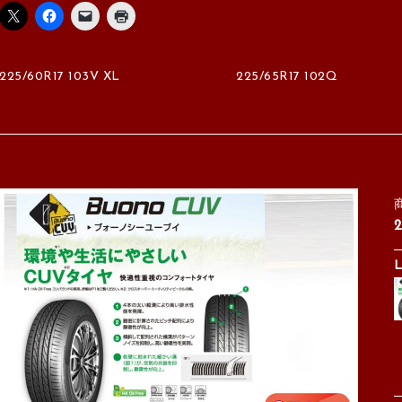
225/60R17 103V XL
225/65R17 102Q
2
L