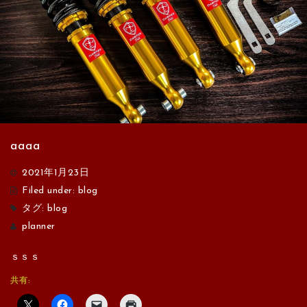
aaaa
2021年1月23日
Filed under:
blog
タグ:
blog
planner
ｓｓｓ
共有: