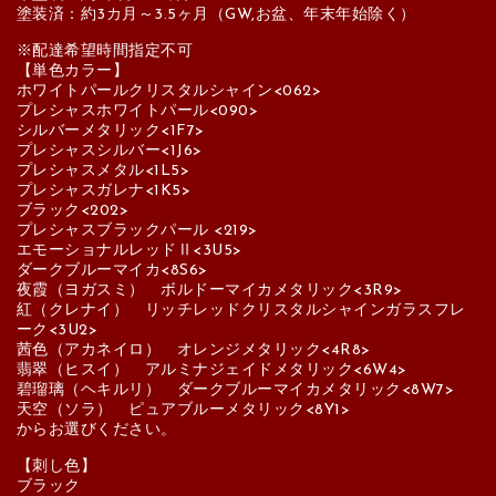
塗装済：約3カ月～3.5ヶ月（GW,お盆、年末年始除く）
※配達希望時間指定不可
【単色カラー】
ホワイトパールクリスタルシャイン<062>
プレシャスホワイトパール<090>
シルバーメタリック<1F7>
プレシャスシルバー<1J6>
プレシャスメタル<1L5>
プレシャスガレナ<1K5>
ブラック<202>
プレシャスブラックパール <219>
エモーショナルレッドⅡ<3U5>
ダークブルーマイカ<8S6>
夜霞（ヨガスミ） ボルドーマイカメタリック<3R9>
紅（クレナイ） リッチレッドクリスタルシャインガラスフレ
ーク<3U2>
茜色（アカネイロ） オレンジメタリック<4R8>
翡翠（ヒスイ） アルミナジェイドメタリック<6W4>
碧瑠璃（ヘキルリ） ダークブルーマイカメタリック<8W7>
天空（ソラ） ピュアブルーメタリック<8Y1>
からお選びください。
【刺し色】
ブラック