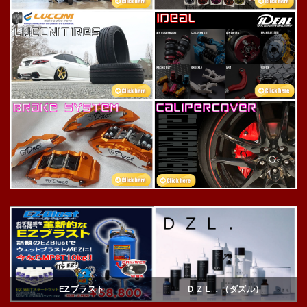
ＤＺＬ．（ダズル）
EZブラスト